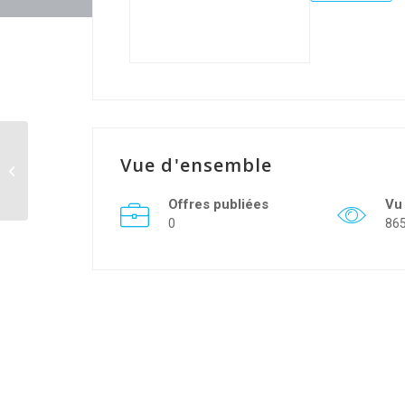
Vue d'ensemble
leroymerlin
Offres publiées
Vu
0
86