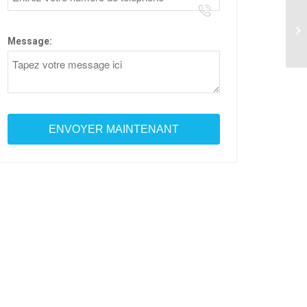
ty
Message: