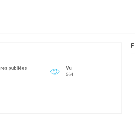
F
fres publiées
Vu
564