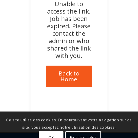
Unable to
access the link.
Job has been
expired. Please
contact the
admin or who
shared the link
with you.
Back to
Home
Ce site utilise des cookies. En poursuivant votre navigation sur ce
site, vous acceptez notre utilisation des cookies.
OK
En savoir plus