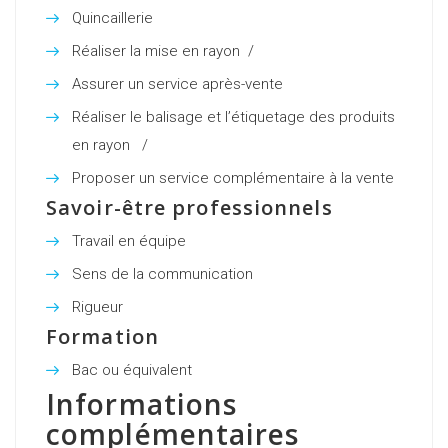
Quincaillerie
Réaliser la mise en rayon /
compétence
est
Assurer un service après-vente
indispensable
Réaliser le balisage et l’étiquetage des produits
en rayon /
compétence
indispensable
Proposer un service complémentaire à la vente
Savoir-être professionnels
Travail en équipe
Sens de la communication
Rigueur
Formation
Bac ou équivalent
Informations
complémentaires