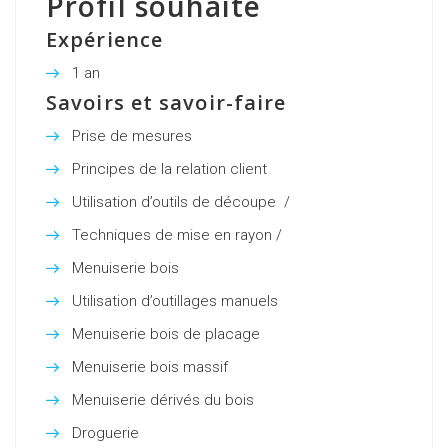
Profil souhaité
Expérience
1 an
Cette
Savoirs et savoir-faire
expérience
est
Prise de mesures
indispensable
Principes de la relation client
Utilisation d’outils de découpe /
compétence
indispensable
Techniques de mise en rayon /
compétence
indispensable
Menuiserie bois
Utilisation d’outillages manuels
Menuiserie bois de placage
Menuiserie bois massif
Menuiserie dérivés du bois
Droguerie