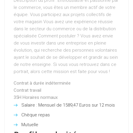
Description du profil : Enthousiaste et passionné par
le commerce, vous êtes un membre actif de votre
équipe. Vous participez aux projets collectifs de
votre magasin Vous avez une expérience réussie
dans le secteur du commerce ou de la distribution
spécialisée Comment postuler ? Vous avez envie
de vous investir dans une entreprise en pleine
évolution, qui recherche des personnes volontaires
ayant le souhait de se développer et grandir au sein
de notre enseigne. Si vous vous retrouvez dans ce
portrait, alors cette mission est faite pour vous !
Type
Contrat à durée indéterminée
de
Contrat travail
contrat
Durée
35H Horaires normaux
du
Salaire
Salaire : Mensuel de 1589,47 Euros sur 12 mois
travail
Chèque repas
Mutuelle