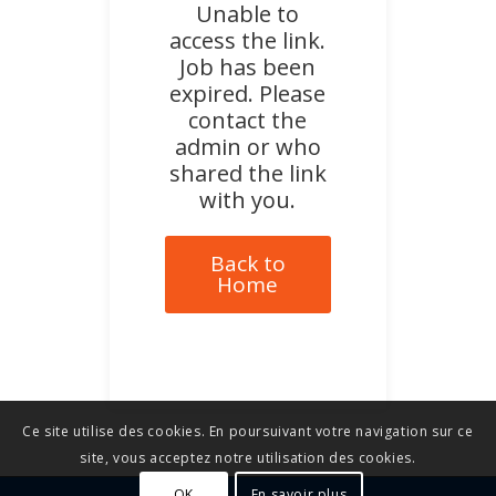
Unable to
access the link.
Job has been
expired. Please
contact the
admin or who
shared the link
with you.
Back to
Home
Ce site utilise des cookies. En poursuivant votre navigation sur ce
site, vous acceptez notre utilisation des cookies.
OK
En savoir plus