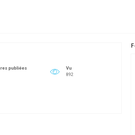
F
fres publiées
Vu
892